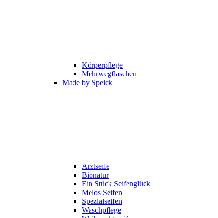
Körperpflege
Mehrwegflaschen
Made by Speick
Arztseife
Bionatur
Ein Stück Seifenglück
Melos Seifen
Spezialseifen
Waschpflege