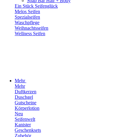
Soap Bar Hair + Body
Ein Stück Seifenglück
Melos Seifen
Spezialseifen
Waschpflege
Weihnachtsseifen
Wellness Seifen
Mehr
Mehr
Duftkerzen
Duschgel
Gutscheine
Körperlotion
Neu
Seifenwelt
Kanister
Geschenksets
Zubehör