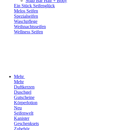
Soap Bar Hair + Body
Ein Stück Seifenglück
Melos Seifen
Spezialseifen
Waschpflege
Weihnachtsseifen
Wellness Seifen
Mehr
Mehr
Duftkerzen
Duschgel
Gutscheine
Körperlotion
Neu
Seifenwelt
Kanister
Geschenksets
Zubehör