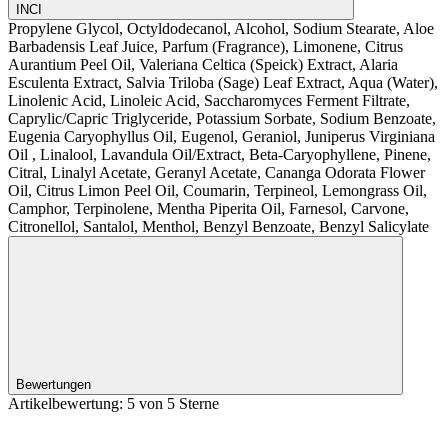
INCI
Propylene Glycol, Octyldodecanol, Alcohol, Sodium Stearate, Aloe
Barbadensis Leaf Juice, Parfum (Fragrance), Limonene, Citrus
Aurantium Peel Oil, Valeriana Celtica (Speick) Extract, Alaria
Esculenta Extract, Salvia Triloba (Sage) Leaf Extract, Aqua (Water),
Linolenic Acid, Linoleic Acid, Saccharomyces Ferment Filtrate,
Caprylic/Capric Triglyceride, Potassium Sorbate, Sodium Benzoate,
Eugenia Caryophyllus Oil, Eugenol, Geraniol, Juniperus Virginiana
Oil , Linalool, Lavandula Oil/Extract, Beta-Caryophyllene, Pinene,
Citral, Linalyl Acetate, Geranyl Acetate, Cananga Odorata Flower
Oil, Citrus Limon Peel Oil, Coumarin, Terpineol, Lemongrass Oil,
Camphor, Terpinolene, Mentha Piperita Oil, Farnesol, Carvone,
Citronellol, Santalol, Menthol, Benzyl Benzoate, Benzyl Salicylate
Bewertungen
Artikelbewertung: 5 von 5 Sterne