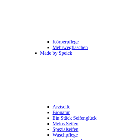
Körperpflege
Mehrwegflaschen
Made by Speick
Arztseife
Bionatur
Ein Stück Seifenglück
Melos Seifen
Spezialseifen
Waschpflege