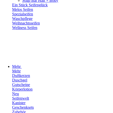
Soap Bar Hair + Body
Ein Stück Seifenglück
Melos Seifen
Spezialseifen
Waschpflege
Weihnachtsseifen
Wellness Seifen
Mehr
Mehr
Duftkerzen
Duschgel
Gutscheine
Körperlotion
Neu
Seifenwelt
Kanister
Geschenksets
Zubehör