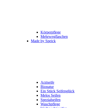
Körperpflege
Mehrwegflaschen
Made by Speick
Arztseife
Bionatur
Ein Stück Seifenglück
Melos Seifen
Spezialseifen
Waschpflege