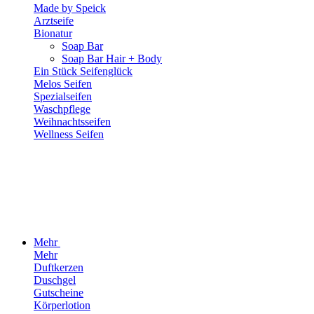
Made by Speick
Arztseife
Bionatur
Soap Bar
Soap Bar Hair + Body
Ein Stück Seifenglück
Melos Seifen
Spezialseifen
Waschpflege
Weihnachtsseifen
Wellness Seifen
Mehr
Mehr
Duftkerzen
Duschgel
Gutscheine
Körperlotion