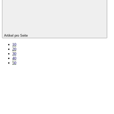
Artikel pro Seite
10
20
30
40
50