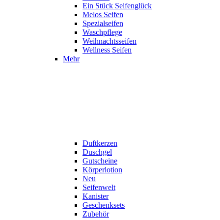
Ein Stück Seifenglück
Melos Seifen
Spezialseifen
Waschpflege
Weihnachtsseifen
Wellness Seifen
Mehr
Duftkerzen
Duschgel
Gutscheine
Körperlotion
Neu
Seifenwelt
Kanister
Geschenksets
Zubehör