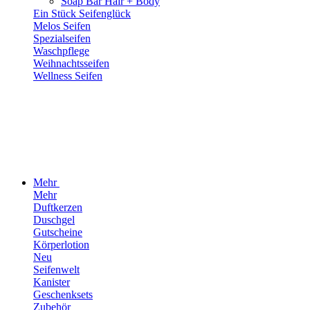
Soap Bar Hair + Body
Ein Stück Seifenglück
Melos Seifen
Spezialseifen
Waschpflege
Weihnachtsseifen
Wellness Seifen
Mehr
Mehr
Duftkerzen
Duschgel
Gutscheine
Körperlotion
Neu
Seifenwelt
Kanister
Geschenksets
Zubehör