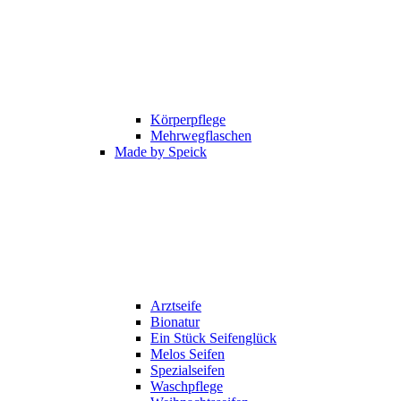
Körperpflege
Mehrwegflaschen
Made by Speick
Arztseife
Bionatur
Ein Stück Seifenglück
Melos Seifen
Spezialseifen
Waschpflege