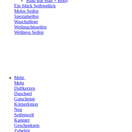
Soap Bar Hair + Body
Ein Stück Seifenglück
Melos Seifen
Spezialseifen
Waschpflege
Weihnachtsseifen
Wellness Seifen
Mehr
Mehr
Duftkerzen
Duschgel
Gutscheine
Körperlotion
Neu
Seifenwelt
Kanister
Geschenksets
Zubehör