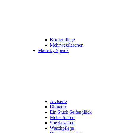
Körperpflege
Mehrwegflaschen
Made by Speick
Arztseife
Bionatur
Ein Stück Seifenglück
Melos Seifen
Spezialseifen
Waschpflege