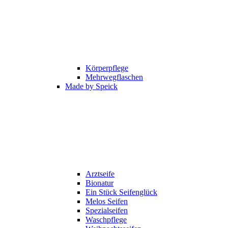
Körperpflege
Mehrwegflaschen
Made by Speick
Arztseife
Bionatur
Ein Stück Seifenglück
Melos Seifen
Spezialseifen
Waschpflege