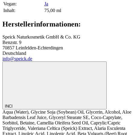
Vegan‍:
Ja
Inhalt‍:
75,00 ml
Herstellerinformationen:
Speick Naturkosmetik GmbH & Co. KG
Benzstr. 9
70857 Leinfelden-Echterdingen
Deutschland
info@speick.de
INCI
Aqua (Water), Glycine Soja (Soybean) Oil, Glycerin, Alcohol, Aloe
Barbadensis Leaf Juice, Glyceryl Stearate SE, Coco-Caprylate,
Sorbitol, Betaine, Camellia Oleifera Seed Oil, Caprylic/Capric
Triglyceride, Valeriana Celtica (Speick) Extract, Alaria Esculenta
Extract, Linoleic Acid, Linolenic Acid, Beta Vulgaris (Beet) Root