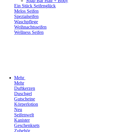
Soap Bar Hair + Body
Ein Stück Seifenglück
Melos Seifen
Spezialseifen
Waschpflege
Weihnachtsseifen
Wellness Seifen
Mehr
Mehr
Duftkerzen
Duschgel
Gutscheine
Körperlotion
Neu
Seifenwelt
Kanister
Geschenksets
Zubehör