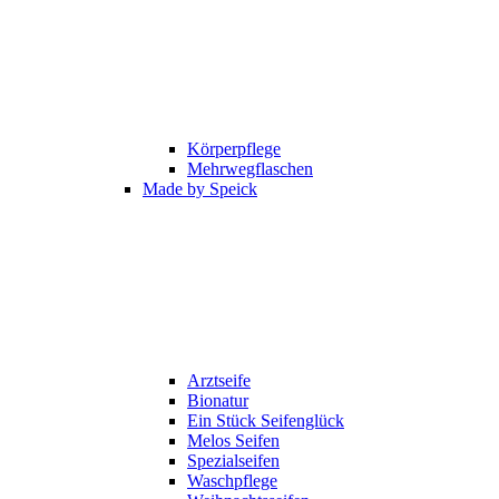
Körperpflege
Mehrwegflaschen
Made by Speick
Arztseife
Bionatur
Ein Stück Seifenglück
Melos Seifen
Spezialseifen
Waschpflege