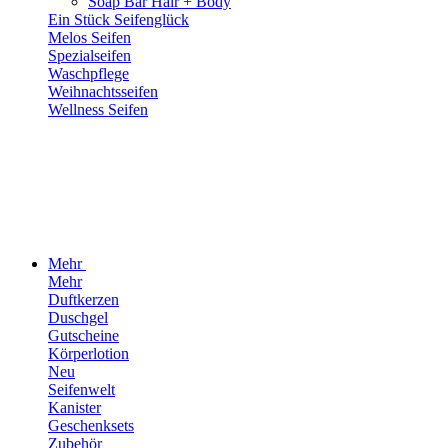
Soap Bar Hair + Body
Ein Stück Seifenglück
Melos Seifen
Spezialseifen
Waschpflege
Weihnachtsseifen
Wellness Seifen
Mehr
Mehr
Duftkerzen
Duschgel
Gutscheine
Körperlotion
Neu
Seifenwelt
Kanister
Geschenksets
Zubehör