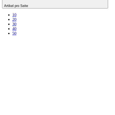
Artikel pro Seite
10
20
30
40
50