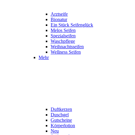
Arztseife
Bionatur
Ein Stück Seifenglück
Melos Seifen
Spezialseifen
Waschpflege
Weihnachtsseifen
Wellness Seifen
Mehr
Duftkerzen
Duschgel
Gutscheine
Körperlotion
Neu