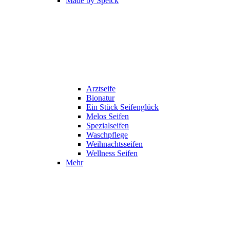
Made by Speick
Arztseife
Bionatur
Ein Stück Seifenglück
Melos Seifen
Spezialseifen
Waschpflege
Weihnachtsseifen
Wellness Seifen
Mehr