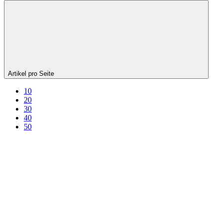
Artikel pro Seite
10
20
30
40
50