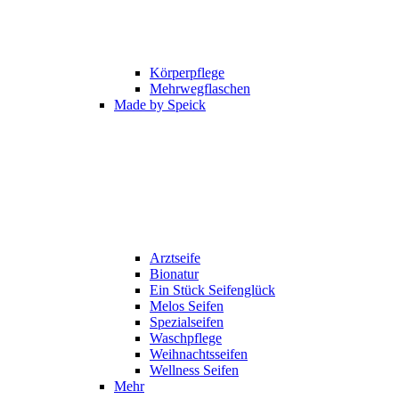
Körperpflege
Mehrwegflaschen
Made by Speick
Arztseife
Bionatur
Ein Stück Seifenglück
Melos Seifen
Spezialseifen
Waschpflege
Weihnachtsseifen
Wellness Seifen
Mehr