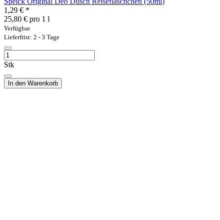
Speick Original Deo Dusch Reisefläschchen (50ml)
1,29 €
*
25,80 € pro 1 l
Verfügbar
Lieferfrist: 2 - 3 Tage
Stk
In den Warenkorb