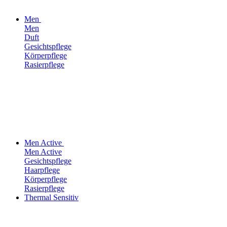
Men
Men
Duft
Gesichtspflege
Körperpflege
Rasierpflege
Men Active
Men Active
Gesichtspflege
Haarpflege
Körperpflege
Rasierpflege
Thermal Sensitiv