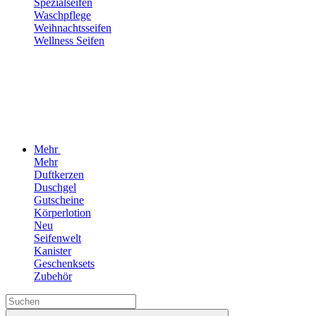
Spezialseifen
Waschpflege
Weihnachtsseifen
Wellness Seifen
Mehr
Mehr
Duftkerzen
Duschgel
Gutscheine
Körperlotion
Neu
Seifenwelt
Kanister
Geschenksets
Zubehör