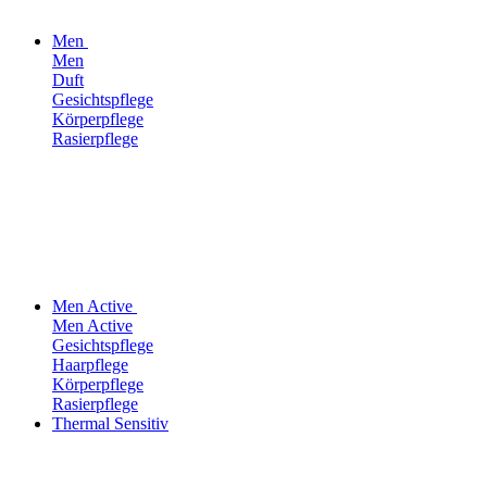
Men
Men
Duft
Gesichtspflege
Körperpflege
Rasierpflege
Men Active
Men Active
Gesichtspflege
Haarpflege
Körperpflege
Rasierpflege
Thermal Sensitiv