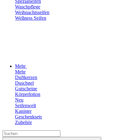
Spezialseifen
Waschpflege
Weihnachtsseifen
Wellness Seifen
Mehr
Mehr
Duftkerzen
Duschgel
Gutscheine
Körperlotion
Neu
Seifenwelt
Kanister
Geschenksets
Zubehör