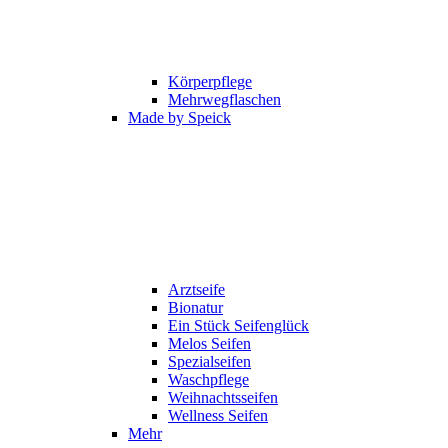
Körperpflege
Mehrwegflaschen
Made by Speick
Arztseife
Bionatur
Ein Stück Seifenglück
Melos Seifen
Spezialseifen
Waschpflege
Weihnachtsseifen
Wellness Seifen
Mehr