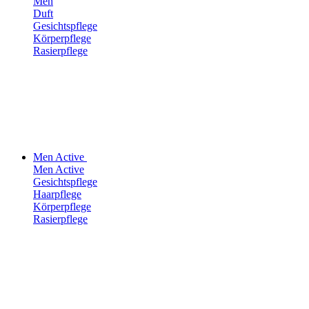
Men
Duft
Gesichtspflege
Körperpflege
Rasierpflege
Men Active
Men Active
Gesichtspflege
Haarpflege
Körperpflege
Rasierpflege