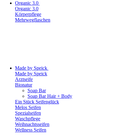
Organic 3.0
Organic 3.0
Körperpflege
Mehrwegflaschen
Made by Speick
Made by Speick
Arztseife
Bionatur
Soap Bar
Soap Bar Hair + Body
Ein Stück Seifenglück
Melos Seifen
Spezialseifen
Waschpflege
Weihnachtsseifen
Wellness Seifen