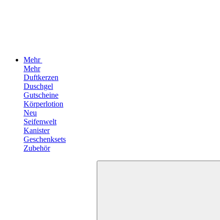
Mehr
Mehr
Duftkerzen
Duschgel
Gutscheine
Körperlotion
Neu
Seifenwelt
Kanister
Geschenksets
Zubehör