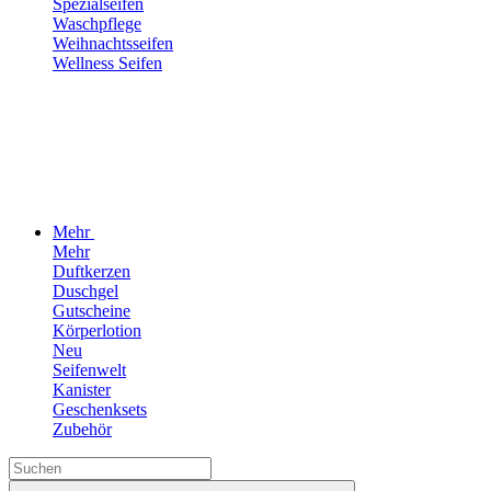
Spezialseifen
Waschpflege
Weihnachtsseifen
Wellness Seifen
Mehr
Mehr
Duftkerzen
Duschgel
Gutscheine
Körperlotion
Neu
Seifenwelt
Kanister
Geschenksets
Zubehör