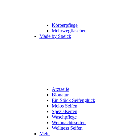
Körperpflege
Mehrwegflaschen
Made by Speick
Arztseife
Bionatur
Ein Stück Seifenglück
Melos Seifen
Spezialseifen
Waschpflege
Weihnachtsseifen
Wellness Seifen
Mehr