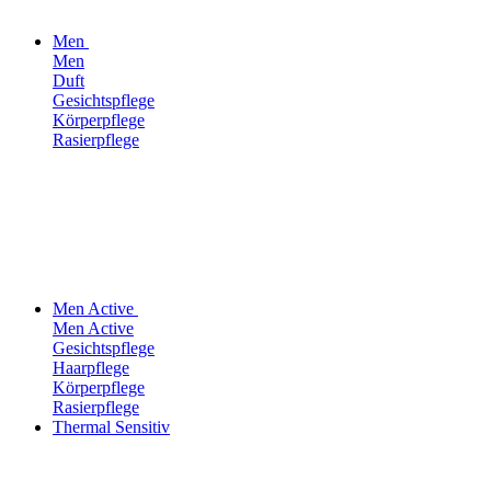
Men
Men
Duft
Gesichtspflege
Körperpflege
Rasierpflege
Men Active
Men Active
Gesichtspflege
Haarpflege
Körperpflege
Rasierpflege
Thermal Sensitiv