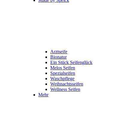
Made by Speick
Arztseife
Bionatur
Ein Stück Seifenglück
Melos Seifen
Spezialseifen
Waschpflege
Weihnachtsseifen
Wellness Seifen
Mehr