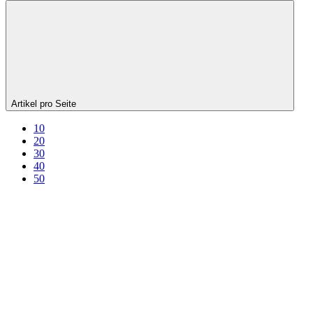
Artikel pro Seite
10
20
30
40
50