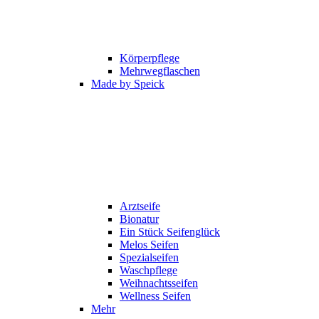
Körperpflege
Mehrwegflaschen
Made by Speick
Arztseife
Bionatur
Ein Stück Seifenglück
Melos Seifen
Spezialseifen
Waschpflege
Weihnachtsseifen
Wellness Seifen
Mehr