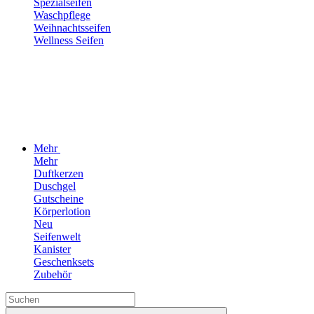
Spezialseifen
Waschpflege
Weihnachtsseifen
Wellness Seifen
Mehr
Mehr
Duftkerzen
Duschgel
Gutscheine
Körperlotion
Neu
Seifenwelt
Kanister
Geschenksets
Zubehör