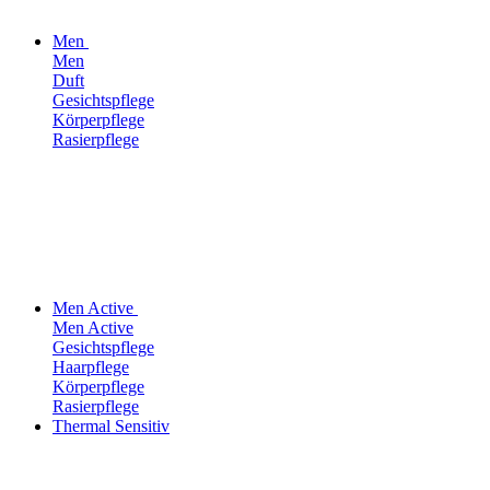
Men
Men
Duft
Gesichtspflege
Körperpflege
Rasierpflege
Men Active
Men Active
Gesichtspflege
Haarpflege
Körperpflege
Rasierpflege
Thermal Sensitiv