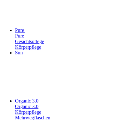
Pure
Pure
Gesichtspflege
Körperpflege
Sun
Organic 3.0
Organic 3.0
Körperpflege
Mehrwegflaschen