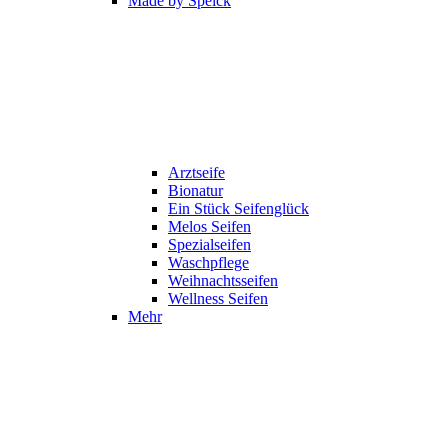
Made by Speick
Arztseife
Bionatur
Ein Stück Seifenglück
Melos Seifen
Spezialseifen
Waschpflege
Weihnachtsseifen
Wellness Seifen
Mehr