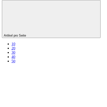
Artikel pro Seite
10
20
30
40
50