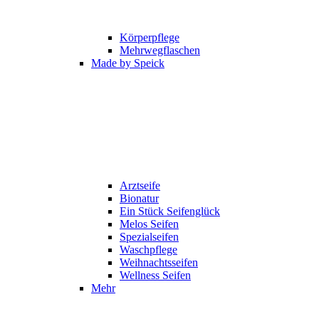
Körperpflege
Mehrwegflaschen
Made by Speick
Arztseife
Bionatur
Ein Stück Seifenglück
Melos Seifen
Spezialseifen
Waschpflege
Weihnachtsseifen
Wellness Seifen
Mehr