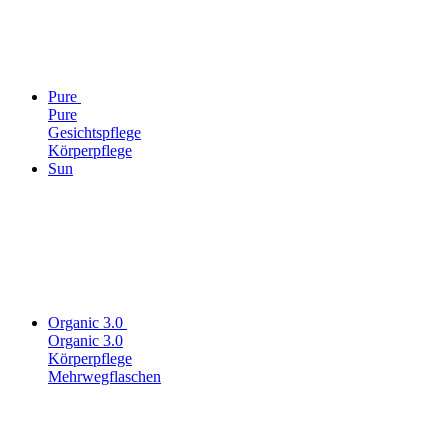
Pure
Pure
Gesichtspflege
Körperpflege
Sun
Organic 3.0
Organic 3.0
Körperpflege
Mehrwegflaschen