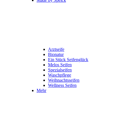
Made by Speick
Arztseife
Bionatur
Ein Stück Seifenglück
Melos Seifen
Spezialseifen
Waschpflege
Weihnachtsseifen
Wellness Seifen
Mehr