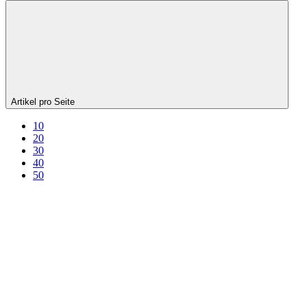
Artikel pro Seite
10
20
30
40
50