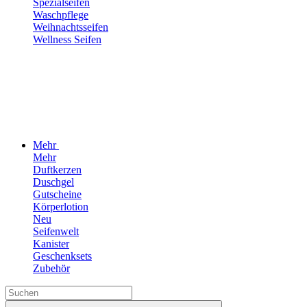
Spezialseifen
Waschpflege
Weihnachtsseifen
Wellness Seifen
Mehr
Mehr
Duftkerzen
Duschgel
Gutscheine
Körperlotion
Neu
Seifenwelt
Kanister
Geschenksets
Zubehör