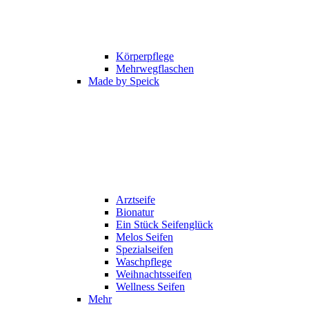
Körperpflege
Mehrwegflaschen
Made by Speick
Arztseife
Bionatur
Ein Stück Seifenglück
Melos Seifen
Spezialseifen
Waschpflege
Weihnachtsseifen
Wellness Seifen
Mehr