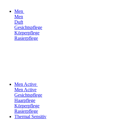
Men
Men
Duft
Gesichtspflege
Körperpflege
Rasierpflege
Men Active
Men Active
Gesichtspflege
Haarpflege
Körperpflege
Rasierpflege
Thermal Sensitiv