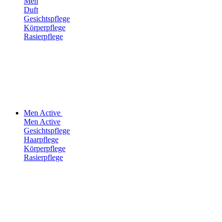
Men
Duft
Gesichtspflege
Körperpflege
Rasierpflege
Men Active
Men Active
Gesichtspflege
Haarpflege
Körperpflege
Rasierpflege