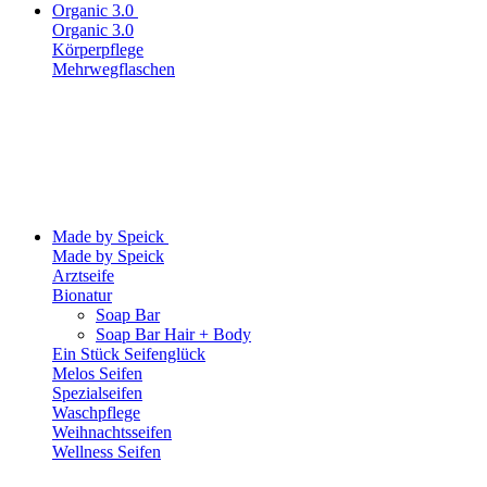
Organic 3.0
Organic 3.0
Körperpflege
Mehrwegflaschen
Made by Speick
Made by Speick
Arztseife
Bionatur
Soap Bar
Soap Bar Hair + Body
Ein Stück Seifenglück
Melos Seifen
Spezialseifen
Waschpflege
Weihnachtsseifen
Wellness Seifen