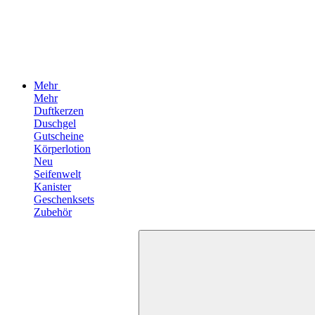
Mehr
Mehr
Duftkerzen
Duschgel
Gutscheine
Körperlotion
Neu
Seifenwelt
Kanister
Geschenksets
Zubehör