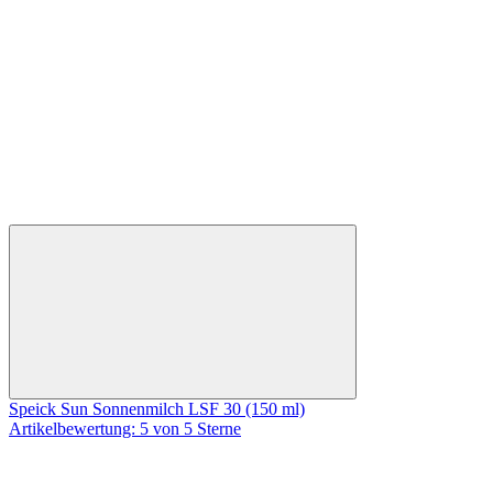
Speick Sun Sonnenmilch LSF 30 (150 ml)
Artikelbewertung: 5 von 5 Sterne