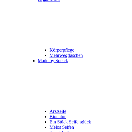
Körperpflege
Mehrwegflaschen
Made by Speick
Arztseife
Bionatur
Ein Stück Seifenglück
Melos Seifen