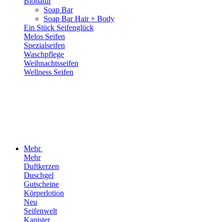
Bionatur
Soap Bar
Soap Bar Hair + Body
Ein Stück Seifenglück
Melos Seifen
Spezialseifen
Waschpflege
Weihnachtsseifen
Wellness Seifen
Mehr
Mehr
Duftkerzen
Duschgel
Gutscheine
Körperlotion
Neu
Seifenwelt
Kanister