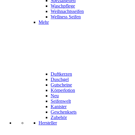
Spezialseifen
Waschpflege
Weihnachtsseifen
Wellness Seifen
Mehr
Duftkerzen
Duschgel
Gutscheine
Körperlotion
Neu
Seifenwelt
Kanister
Geschenksets
Zubehör
Hersteller