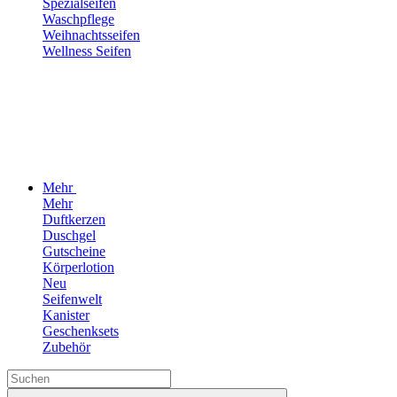
Spezialseifen
Waschpflege
Weihnachtsseifen
Wellness Seifen
Mehr
Mehr
Duftkerzen
Duschgel
Gutscheine
Körperlotion
Neu
Seifenwelt
Kanister
Geschenksets
Zubehör