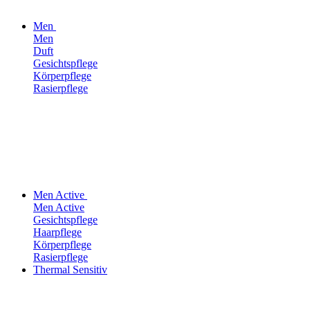
Men
Men
Duft
Gesichtspflege
Körperpflege
Rasierpflege
Men Active
Men Active
Gesichtspflege
Haarpflege
Körperpflege
Rasierpflege
Thermal Sensitiv