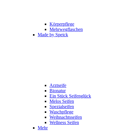
Körperpflege
Mehrwegflaschen
Made by Speick
Arztseife
Bionatur
Ein Stück Seifenglück
Melos Seifen
Spezialseifen
Waschpflege
Weihnachtsseifen
Wellness Seifen
Mehr